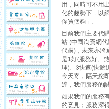
用，同時可不用
化的趨勢下，以
你買個夠」。
目前我們主要代
站 (中國淘寶網
代購)，未來亦
是1好(服務好、
理)、3快速(快
今天寄，隔天您
達，我們服務的
如果我們的服務
的意見；服務深