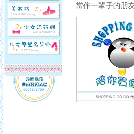
當作一輩子的朋
0007896755