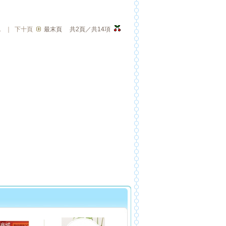
.
｜
下十頁
最末頁
共2頁／共14項