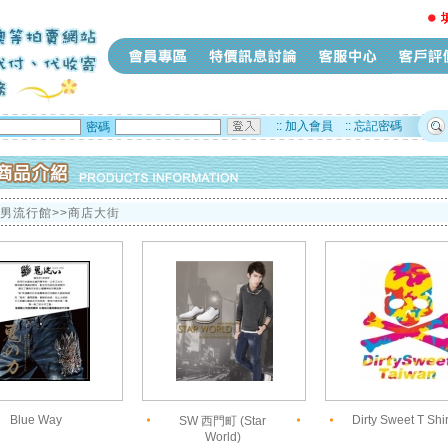
::
加入會員
::
忘記密碼
密碼
型男流行館>>商店大街
Blue Way
Dirty Sweet T Shir
SW 西門町 (Star
World)