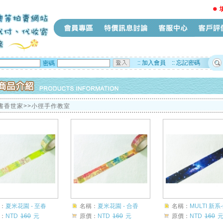
::
加入會員
::
忘記密碼
密碼
 書香世家>>小徑手作教室
：
夏米花園 - 至春
名稱：
夏米花園 - 合香
名稱：
MULTI 新系
：
NTD
160
元
原價：
NTD
160
元
原價：
NTD
160