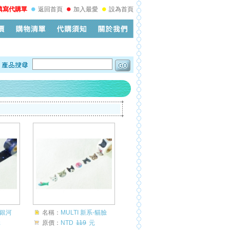
填寫代購單
返回首頁
加入最愛
設為首頁
-銀河
名稱：
MULTI 新系-貓臉
元
原價：
NTD
119
元