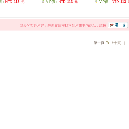
P價：
NTD
113
元
VIP價：
NTD
113
元
VIP價：
NTD
113
親愛的客戶您好：若您在這裡找不到您想要的商品，請按
第一頁
上十頁
｜