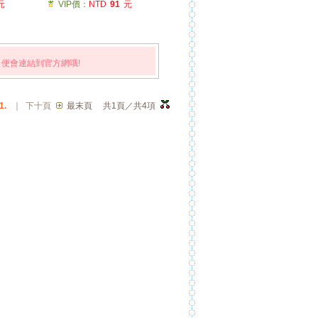
元
VIP價：
NTD
91
元
便會連結到官方網哦!
1.
｜
下十頁
最末頁
共1頁／共4項