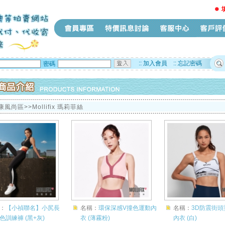
::
加入會員
::
忘記密碼
密碼
康風尚區>>Mollifix 瑪莉菲絲
：
【小禎聯名】小尻長
名稱：
環保深感V撞色運動內
名稱：
3D防震街
色訓練褲 (黑+灰)
衣 (薄霧粉)
內衣 (白)