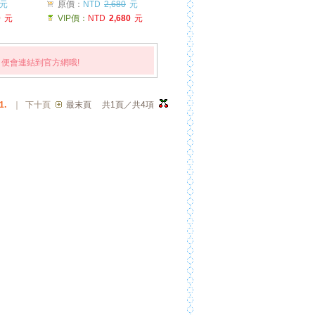
元
原價：
NTD
2,680
元
0
元
VIP價：
NTD
2,680
元
便會連結到官方網哦!
1.
｜
下十頁
最末頁
共1頁／共4項