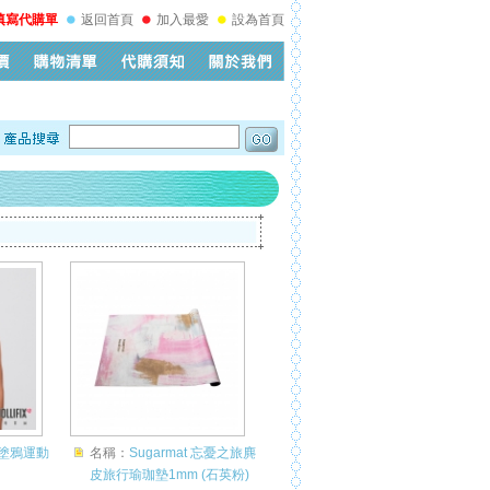
填寫代購單
返回首頁
加入最愛
設為首頁
頭塗鴉運動
名稱：
Sugarmat 忘憂之旅麂
皮旅行瑜珈墊1mm (石英粉)