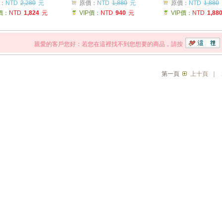
：
NTD
2,280
元
原價：
NTD
1,880
元
原價：
NTD
1,880
P價：
NTD
1,824
元
VIP價：
NTD
940
元
VIP價：
NTD
1,88
親愛的客戶您好：若您在這裡找不到您想要的商品，請按
第一頁
上十頁
｜