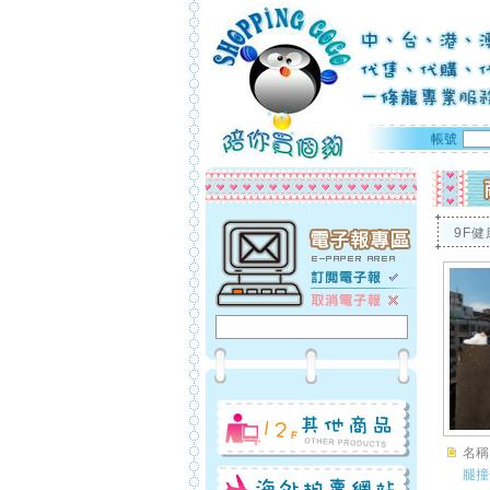
帳號
9F健
名稱
腿撞