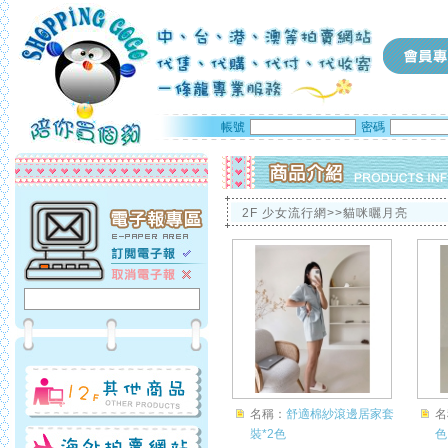
帳號
密碼
2F 少女流行網>>貓咪曬月亮
名稱：
舒適棉紗滾邊居家套
名
裝*2色
色