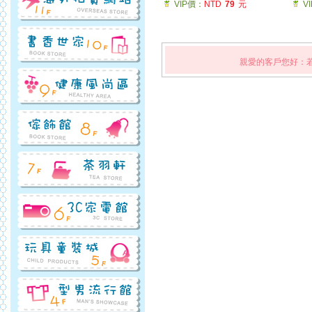
VIP價：
NTD
79
元
V
親愛的客戶您好：