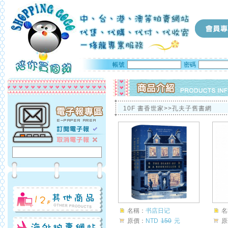
帳號
密碼
10F 書香世家>>孔夫子舊書網
名稱：
书店日记
名
原價：
NTD
150
元
原