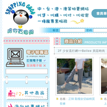
帳號
密碼
2F 少女流行網>>Bellee 貝菈時尚
名稱：
正韓 顯瘦款切線棉質
名
長褲
上