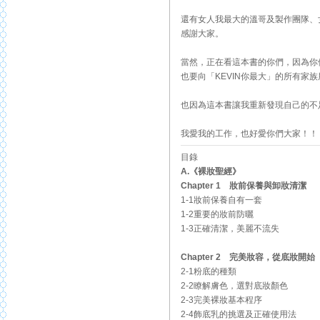
還有女人我最大的溫哥及製作團隊、
感謝大家。
當然，正在看這本書的你們，因為你
也要向「KEVIN你最大」的所有家
也因為這本書讓我重新發現自己的不
我愛我的工作，也好愛你們大家！！
目錄
A.《裸妝聖經》
Chapter 1 妝前保養與卸妝清潔
1-1妝前保養自有一套
1-2重要的妝前防曬
1-3正確清潔，美麗不流失
Chapter 2 完美妝容，從底妝開始
2-1粉底的種類
2-2瞭解膚色，選對底妝顏色
2-3完美裸妝基本程序
2-4飾底乳的挑選及正確使用法