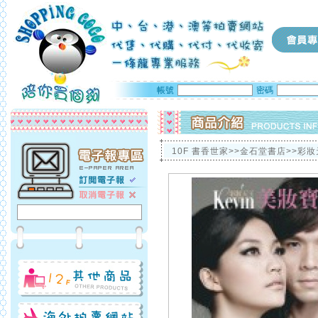
帳號
密碼
10F 書香世家>>金石堂書店>>彩妝