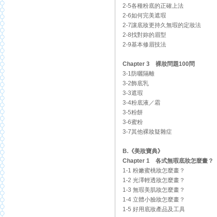
2-5各種粉底的正確上法
2-6如何完美遮瑕
2-7讓底妝更持久無瑕的定妝法
2-8找對妳的眉型
2-9基本修眉技法
Chapter 3 裸妝問題100問
3-1防曬隔離
3-2飾底乳
3-3遮瑕
3-4粉底液／霜
3-5粉餅
3-6蜜粉
3-7其他裸妝疑雜症
B.《美妝寶典》
Chapter 1 各式無瑕底妝怎麼畫？
1-1 粉嫩蜜桃妝怎麼畫？
1-2 光澤輕透妝怎麼畫？
1-3 無瑕美肌妝怎麼畫？
1-4 立體小臉妝怎麼畫？
1-5 好用底妝產品及工具