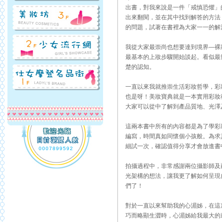
出書，對我來說是一件「戒慎恐懼」
出來翻閱，並在其中找到解答的方法
的問題，試著在書裡為大家一一的解
我從大家最崇尚也想要達到境界—裸
最基本的上妝步驟開始談起。看似最
楚的認知。
一直以來我就推崇生活彩妝哲學，彩
也是呀！美妝寶典就是一本實用彩妝
大家可以從中了解到產品質地、光澤
這兩本書中所有的內容都是為了學彩
編寫，時間真如同懷個小孩般。為求
細試一次，確認值得分享才會放進書
0007899592
拍攝過程中，非常感謝兩位攝影師及
光架構的想法，讓我更了解如何呈現
們了！
對於一直以來幫助我的心湄姊，在這
巧而略顯生澀時，心湄姊給我最大的