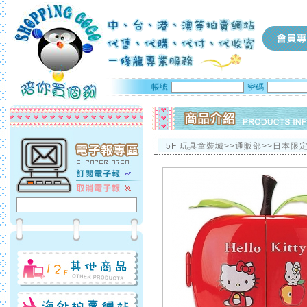
帳號
密碼
5F 玩具童裝城>>通販部>>日本限定