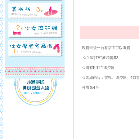
現貨最後一台有店面可以看貨
☆9.6吋TFT液晶螢幕!
☆附有KITTY遙控器
☆套組內容：電視、遙控器、4號電
可看第4台
0007898330