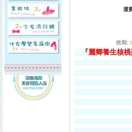
運
效期:
『麗卿養生核桃
0007897850