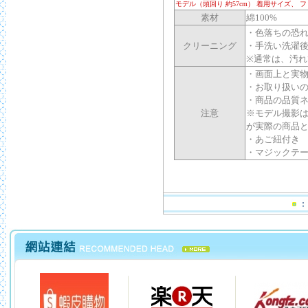
モデル（頭回り 約57cm） 着用サイズ、 フリ
素材
綿100%
・色落ちの恐
クリーニング
・手洗い洗濯
※通常は、汚
・画面上と実
・お取り扱い
・商品の品質
注意
※モデル撮影
が実際の商品
・あご紐付き
・マジックテ