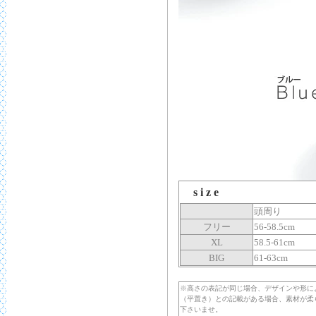
s i z e
頭周り
フリー
56-58.5cm
XL
58.5-61cm
BIG
61-63cm
※高さの表記が同じ場合、デザインや形に
（平置き）との記載がある場合、素材が柔
下さいませ。