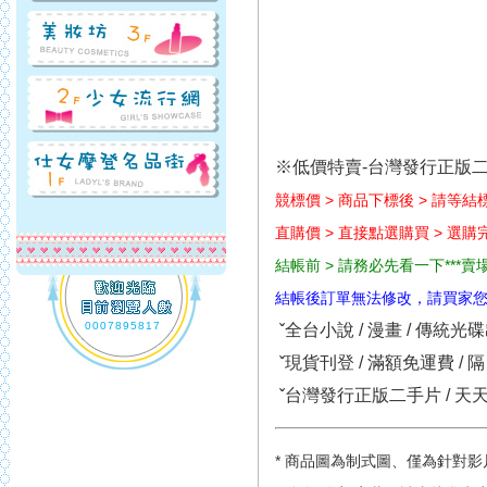
※低價特賣-台灣發行正版
競標價 > 商品下標後 > 請等
直購價 > 直接點選購買 > 選
結帳前 > 請務必先看一下***
結帳後訂單無法修改，請買家您
0007895817
ˇ全台小說 / 漫畫 / 傳統
ˇ現貨刊登 / 滿額免運費 / 
ˇ台灣發行正版二手片 / 天
* 商品圖為制式圖、僅為針對