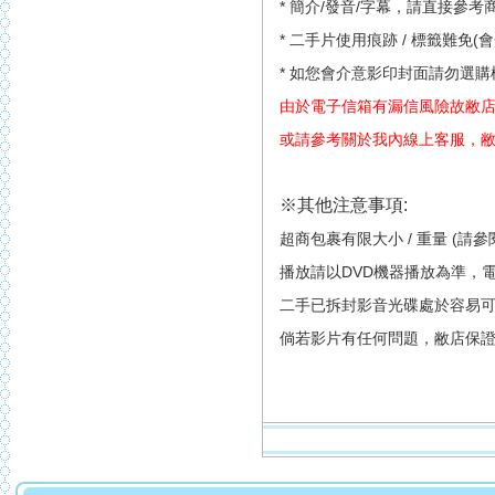
* 簡介/發音/字幕，請直接參
* 二手片使用痕跡 / 標籤難
* 如您會介意影印封面請勿選
由於電子信箱有漏信風險故敝
或請參考關於我內線上客服，
※其他注意事項:
超商包裹有限大小 / 重量 (請
播放請以DVD機器播放為準，
二手已拆封影音光碟處於容易
倘若影片有任何問題，敝店保