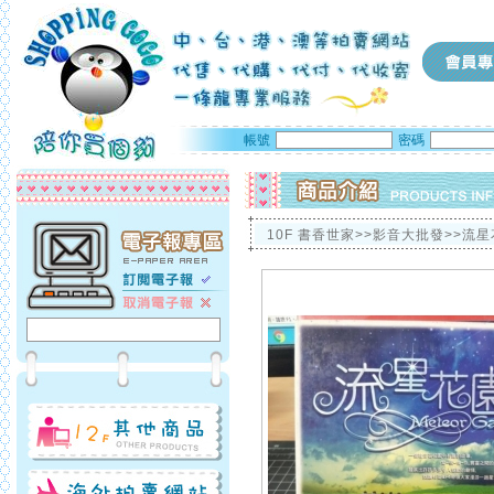
帳號
密碼
10F 書香世家>>影音大批發>>流