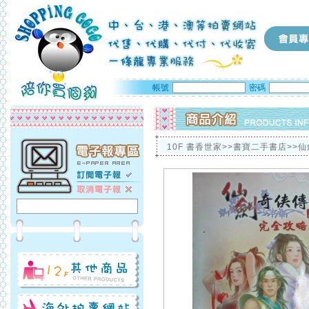
帳號
密碼
10F 書香世家>>書寶二手書店>>