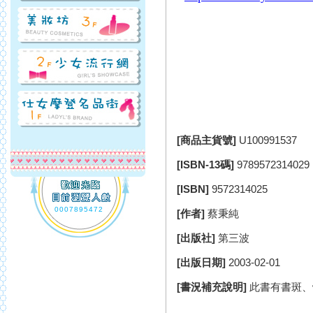
[商品主貨號]
U100991537
[ISBN-13碼]
9789572314029
[ISBN]
9572314025
0007895472
[作者]
蔡秉純
[出版社]
第三波
[出版日期]
2003-02-01
[書況補充說明]
此書有書斑、