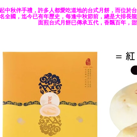
起中秋伴手禮，許多人都愛吃道地的台式月餅，而位於台
名全國，迄今已有年歷史，每逢中秋節前，總是大排長龍
面煎台式月餅已傳承五代，香飄百年，甜