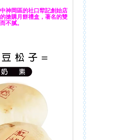
中神岡區的社口犂記創始店
的搶購月餅禮盒，著名的雙
而不膩。