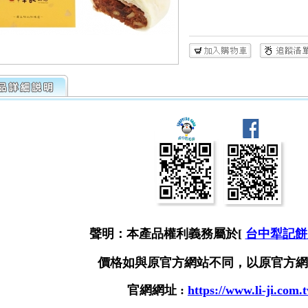
聲明：本產品權利義務屬於[
台中犁記餅
價格如與原官方網站不同，以原官方網
官網網址 :
https://www.li-ji.com.