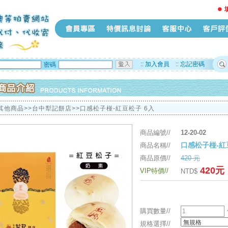
::
加入會員
::
忘記密碼
密碼
 其他商品>>台中犁記餅店>>口感松子椪-紅豆松子 6入
商品編號//
12-20-02
口感松子椪-紅
商品名稱//
商品原價//
420 元
420元
VIP特價//
NTD$
購買數量//
規格選擇//