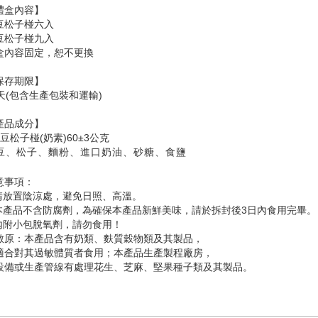
禮盒內容】
豆松子椪六入
豆松子椪九入
盒內容固定，恕不更換
保存期限】
0天(包含生產包裝和運輸)
產品成分】
豆松子椪(奶素)60±3公克
豆、松子、麵粉、進口奶油、砂糖、食鹽
意事項：
.請放置陰涼處，避免日照、高溫。
.本產品不含防腐劑，為確保本產品新鮮美味，請於拆封後3日內食用完畢。
.內附小包脫氧劑，請勿食用！
敏原：本產品含有奶類、麩質穀物類及其製品，
適合對其過敏體質者食用；本產品生產製程廠房，
設備或生產管線有處理花生、芝麻、堅果種子類及其製品。