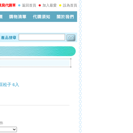
填寫代購單
返回首頁
加入最愛
設為首頁
豆松子 6入
件