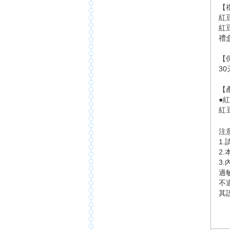
【
紅
紅
禮
【
3
【
●紅
紅
注
1
2
3
過
不
其