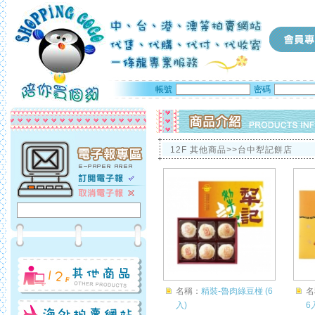
帳號
密碼
12F 其他商品>>台中犁記餅店
名稱：
精裝-魯肉綠豆椪 (6
名
入)
6