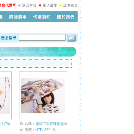
填寫代購單
返回首頁
加入最愛
設為首頁
短袖T恤
名稱：
滿版可愛貓咪摺疊傘
元
原價：
NTD
350
元