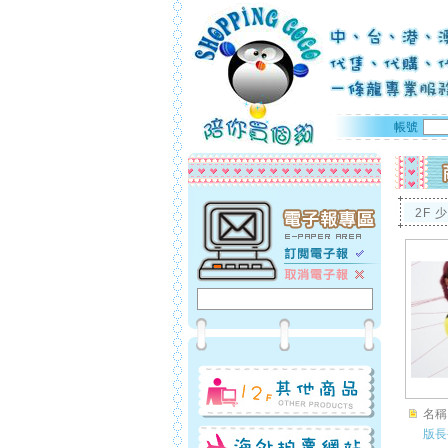
帳號
2F 
名稱
版長