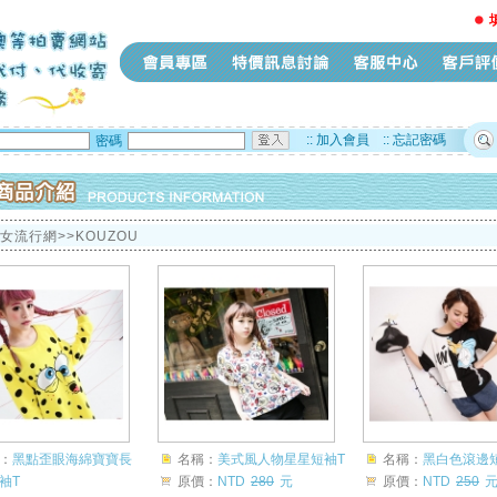
::
加入會員
::
忘記密碼
密碼
少女流行網>>KOUZOU
：
黑點歪眼海綿寶寶長
名稱：
美式風人物星星短袖T
名稱：
黑白色滾邊
袖T
原價：
NTD
280
元
原價：
NTD
250