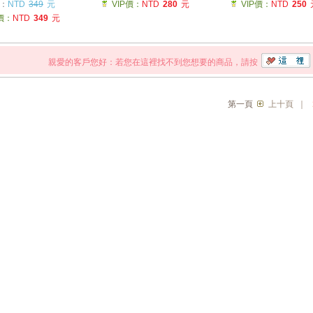
：
NTD
349
元
VIP價：
NTD
280
元
VIP價：
NTD
250
P價：
NTD
349
元
親愛的客戶您好：若您在這裡找不到您想要的商品，請按
第一頁
上十頁
｜