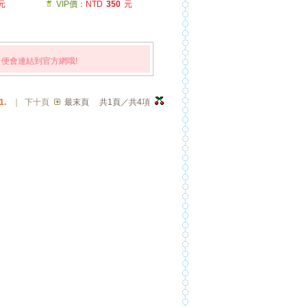
元
VIP價：
NTD
350
元
便會連結到官方網哦!
1.
｜
下十頁
最末頁
共1頁／共4項