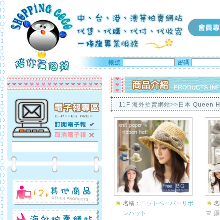
帳號
密碼
11F 海外拍賣網站>>日本 Queen H
名稱：
ニットペーパーリボ
名
ンハット
原