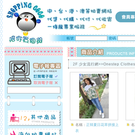
帳號
密碼
2F 少女流行網>>Onestep Clothe
名稱：
正韓夏日花草拼接上
名
衣
麻