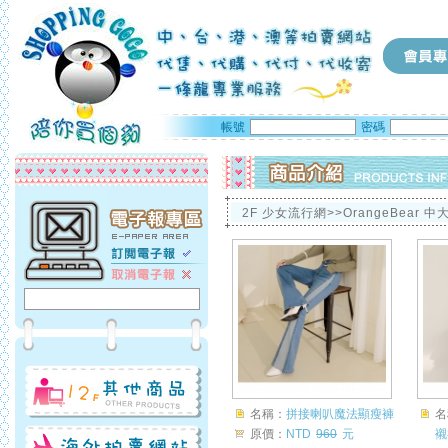
帳號
密碼
2F 少女流行網>>OrangeBear 中
名稱：
拼接喇叭魔法顯瘦褲
名
原價：
NTD
960
元
襯