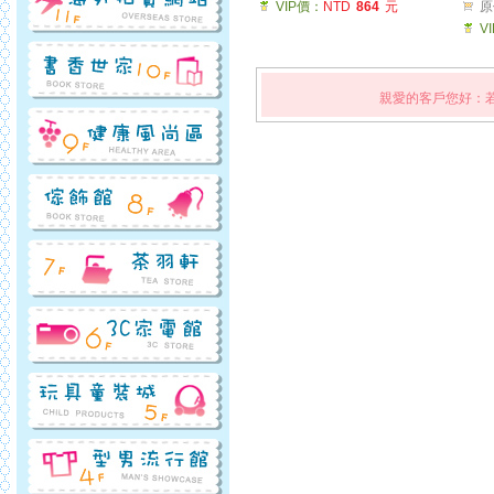
VIP價：
NTD
864
元
原
V
親愛的客戶您好：